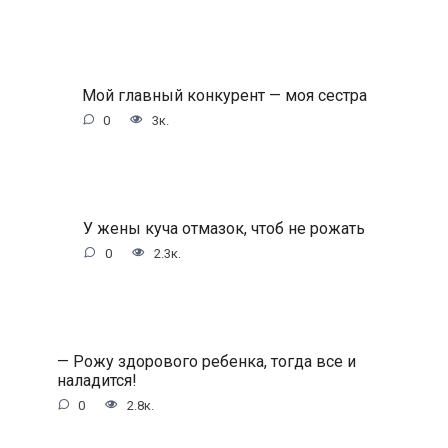
Мой главный конкурент — моя сестра
0
3к.
У жены куча отмазок, чтоб не рожать
0
2.3к.
— Рожу здорового ребенка, тогда все и
наладится!
0
2.8к.