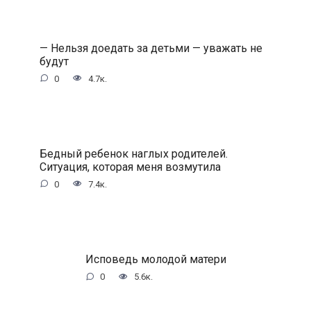
— Нельзя доедать за детьми — уважать не
будут
0
4.7к.
Бедный ребенок наглых родителей.
Ситуация, которая меня возмутила
0
7.4к.
Исповедь молодой матери
0
5.6к.