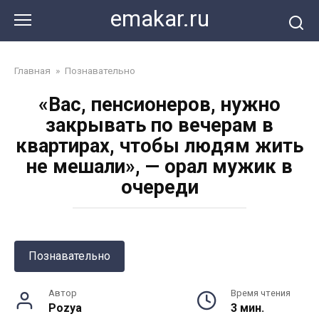
Перейти
emakar.ru
к
контенту
Главная
»
Познавательно
«Вас, пенсионеров, нужно
закрывать по вечерам в
квартирах, чтобы людям жить
не мешали», — орал мужик в
очереди
Познавательно
Автор
Время чтения
Pozya
3 мин.