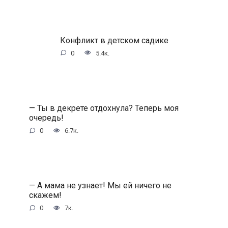
Конфликт в детском садике
0
5.4к.
— Ты в декрете отдохнула? Теперь моя
очередь!
0
6.7к.
— А мама не узнает! Мы ей ничего не
скажем!
0
7к.