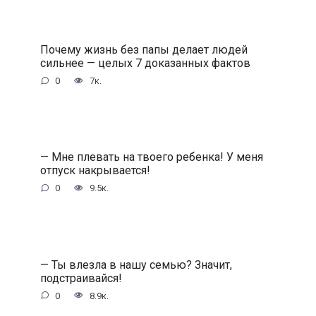
Почему жизнь без папы делает людей
сильнее — целых 7 доказанных фактов
0
7к.
— Мне плевать на твоего ребенка! У меня
отпуск накрывается!
0
9.5к.
— Ты влезла в нашу семью? Значит,
подстраивайся!
0
8.9к.