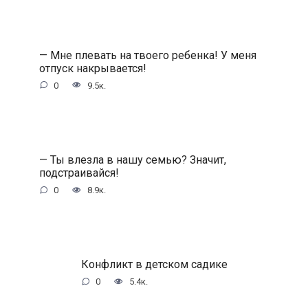
— Мне плевать на твоего ребенка! У меня
отпуск накрывается!
0
9.5к.
— Ты влезла в нашу семью? Значит,
подстраивайся!
0
8.9к.
Конфликт в детском садике
0
5.4к.