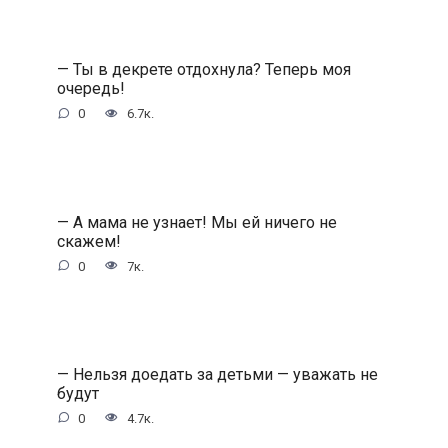
— Ты в декрете отдохнула? Теперь моя
очередь!
0
6.7к.
— А мама не узнает! Мы ей ничего не
скажем!
0
7к.
— Нельзя доедать за детьми — уважать не
будут
0
4.7к.