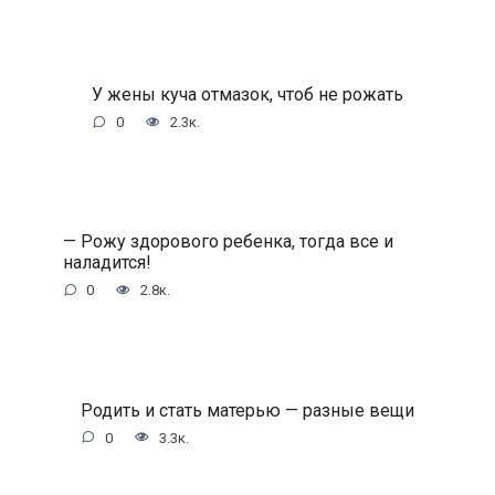
У жены куча отмазок, чтоб не рожать
0
2.3к.
— Рожу здорового ребенка, тогда все и
наладится!
0
2.8к.
Родить и стать матерью — разные вещи
0
3.3к.