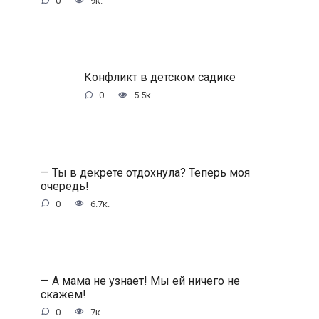
0
9к.
Конфликт в детском садике
0
5.5к.
— Ты в декрете отдохнула? Теперь моя
очередь!
0
6.7к.
— А мама не узнает! Мы ей ничего не
скажем!
0
7к.