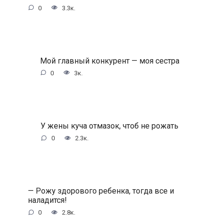
0
3.3к.
Мой главный конкурент — моя сестра
0
3к.
У жены куча отмазок, чтоб не рожать
0
2.3к.
— Рожу здорового ребенка, тогда все и
наладится!
0
2.8к.