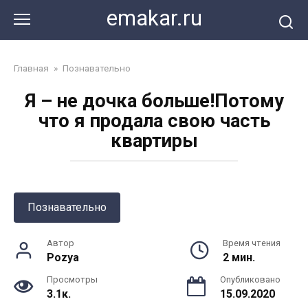
Перейти
emakar.ru
к
контенту
Главная
»
Познавательно
Я – не дочка больше!Потому
что я продала свою часть
квартиры
Познавательно
Автор
Время чтения
Pozya
2 мин.
Просмотры
Опубликовано
3.1к.
15.09.2020