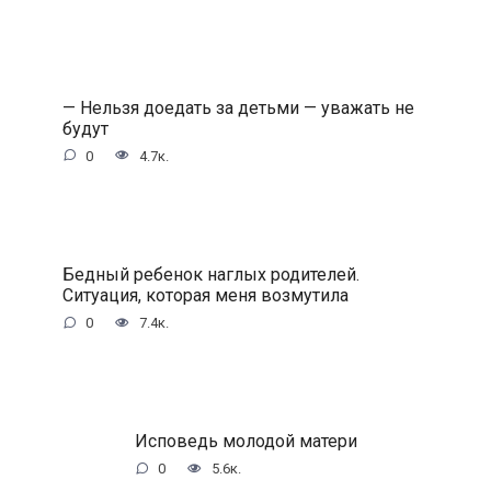
— Нельзя доедать за детьми — уважать не
будут
0
4.7к.
Бедный ребенок наглых родителей.
Ситуация, которая меня возмутила
0
7.4к.
Исповедь молодой матери
0
5.6к.