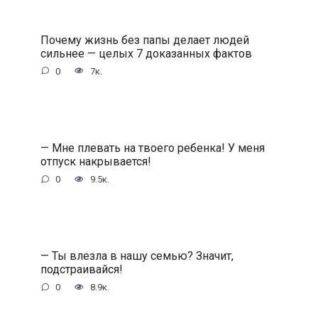
Почему жизнь без папы делает людей
сильнее — целых 7 доказанных фактов
0
7к.
— Мне плевать на твоего ребенка! У меня
отпуск накрывается!
0
9.5к.
— Ты влезла в нашу семью? Значит,
подстраивайся!
0
8.9к.