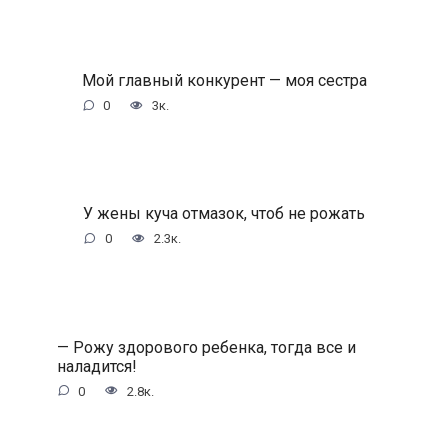
Мой главный конкурент — моя сестра
0
3к.
У жены куча отмазок, чтоб не рожать
0
2.3к.
— Рожу здорового ребенка, тогда все и
наладится!
0
2.8к.