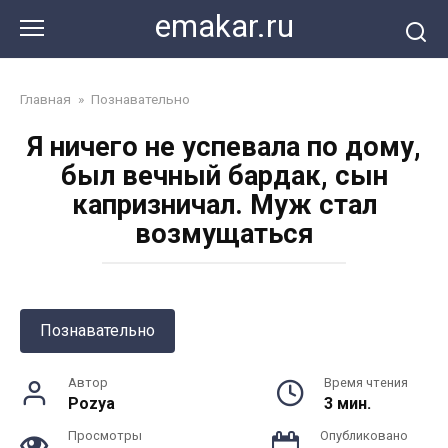
Перейти
emakar.ru
к
контенту
Главная
»
Познавательно
Я ничего не успевала по дому,
был вечный бардак, сын
капризничал. Муж стал
возмущаться
Познавательно
Автор
Время чтения
Pozya
3 мин.
Просмотры
Опубликовано