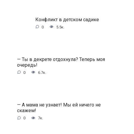
Конфликт в детском садике
0
5.5к.
— Ты в декрете отдохнула? Теперь моя
очередь!
0
6.7к.
— А мама не узнает! Мы ей ничего не
скажем!
0
7к.