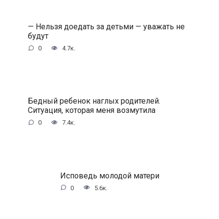
— Нельзя доедать за детьми — уважать не
будут
0
4.7к.
Бедный ребенок наглых родителей.
Ситуация, которая меня возмутила
0
7.4к.
Исповедь молодой матери
0
5.6к.