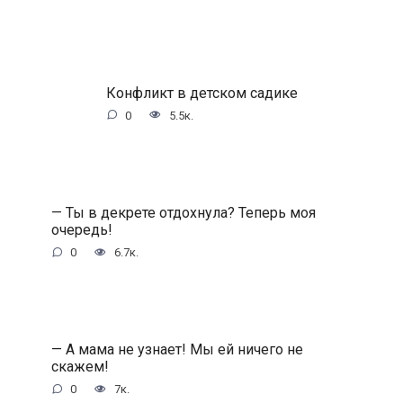
Конфликт в детском садике
0
5.5к.
— Ты в декрете отдохнула? Теперь моя
очередь!
0
6.7к.
— А мама не узнает! Мы ей ничего не
скажем!
0
7к.