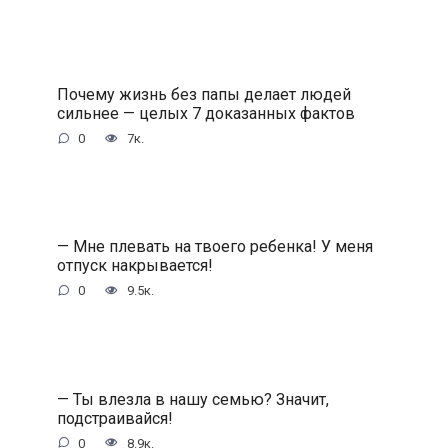
Почему жизнь без папы делает людей
сильнее — целых 7 доказанных фактов
0
7к.
— Мне плевать на твоего ребенка! У меня
отпуск накрывается!
0
9.5к.
— Ты влезла в нашу семью? Значит,
подстраивайся!
0
8.9к.