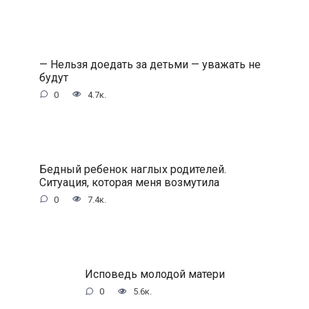
— Нельзя доедать за детьми — уважать не
будут
0
4.7к.
Бедный ребенок наглых родителей.
Ситуация, которая меня возмутила
0
7.4к.
Исповедь молодой матери
0
5.6к.