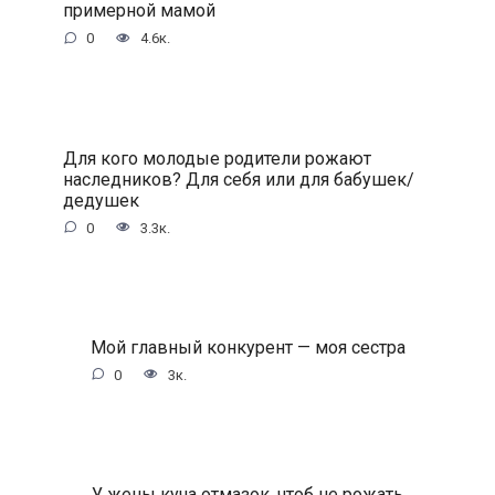
примерной мамой
0
4.6к.
Для кого молодые родители рожают
наследников? Для себя или для бабушек/
дедушек
0
3.3к.
Мой главный конкурент — моя сестра
0
3к.
У жены куча отмазок, чтоб не рожать