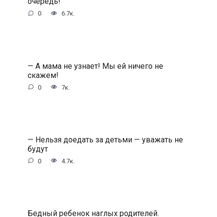
очередь!
0
6.7к.
— А мама не узнает! Мы ей ничего не
скажем!
0
7к.
— Нельзя доедать за детьми — уважать не
будут
0
4.7к.
Бедный ребенок наглых родителей.