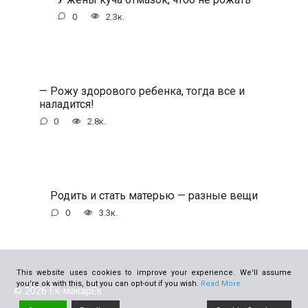
0
2.3к.
— Рожу здорового ребенка, тогда все и
наладится!
0
2.8к.
Родить и стать матерью — разные вещи
0
3.3к.
This website uses cookies to improve your experience. We'll assume
you're ok with this, but you can opt-out if you wish.
Read More
© 2026 Ёк-макарЁк