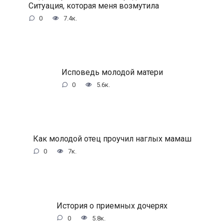
Ситуация, которая меня возмутила
0
7.4к.
Исповедь молодой матери
0
5.6к.
Как молодой отец проучил наглых мамаш
0
7к.
История о приемных дочерях
0
5.8к.