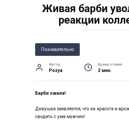
Живая барби уво
реакции колл
Познавательно
Автор
Время чтения
Pozya
2 мин.
Барби ожила!
Девушка заявляется, что ее красота и вро
сводить с ума мужчин!