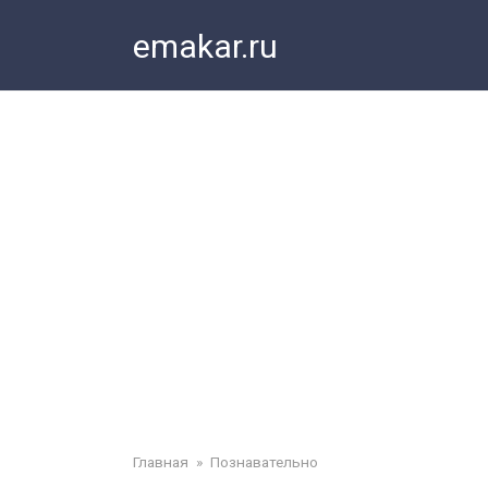
Перейти
emakar.ru
к
контенту
Главная
»
Познавательно