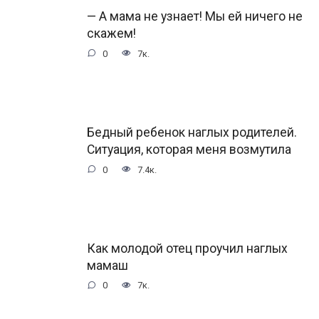
— А мама не узнает! Мы ей ничего не
скажем!
0
7к.
Бедный ребенок наглых родителей.
Ситуация, которая меня возмутила
0
7.4к.
Как молодой отец проучил наглых
мамаш
0
7к.