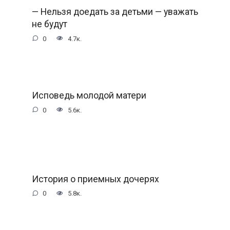
— Нельзя доедать за детьми — уважать
не будут
0
4.7к.
Исповедь молодой матери
0
5.6к.
История о приемных дочерях
0
5.8к.