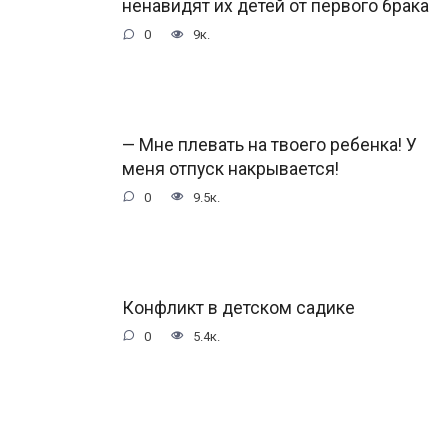
ненавидят их детей от первого брака
0
9к.
— Мне плевать на твоего ребенка! У
меня отпуск накрывается!
0
9.5к.
Конфликт в детском садике
0
5.4к.