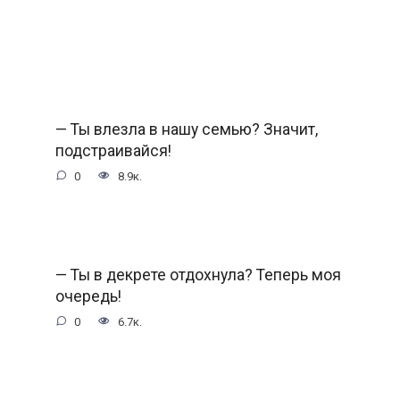
— Ты влезла в нашу семью? Значит,
подстраивайся!
0
8.9к.
— Ты в декрете отдохнула? Теперь моя
очередь!
0
6.7к.