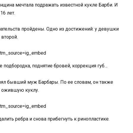
женщина мечтала подражать известной кукле Барби. И
16 лет.
ательств пройдены. Одно из достижений: у девушки
 второй.
?utm_source=ig_embed
е подбородка, поднятие бровей, коррекция губ…
взял бывший муж Барбары. По ее словам, он также
в ожившую куклу.
?utm_source=ig_embed
далить ребра и снова прибегнуть к ринопластике.