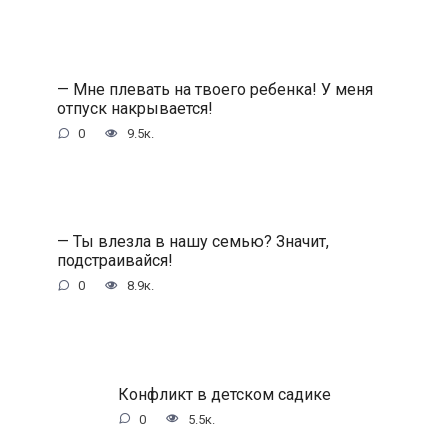
— Мне плевать на твоего ребенка! У меня
отпуск накрывается!
0
9.5к.
— Ты влезла в нашу семью? Значит,
подстраивайся!
0
8.9к.
Конфликт в детском садике
0
5.5к.