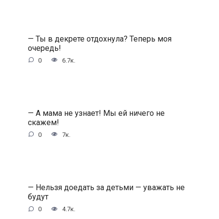
— Ты в декрете отдохнула? Теперь моя
очередь!
0
6.7к.
— А мама не узнает! Мы ей ничего не
скажем!
0
7к.
— Нельзя доедать за детьми — уважать не
будут
0
4.7к.