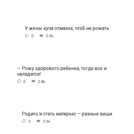
У жены куча отмазок, чтоб не рожать
0
2.3к.
— Рожу здорового ребенка, тогда все и
наладится!
0
2.8к.
Родить и стать матерью — разные вещи
0
3.3к.