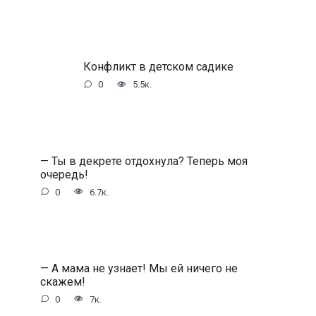
Конфликт в детском садике
0
5.5к.
— Ты в декрете отдохнула? Теперь моя
очередь!
0
6.7к.
— А мама не узнает! Мы ей ничего не
скажем!
0
7к.