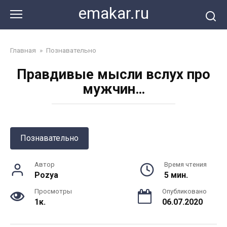
Перейти
emakar.ru
к
контенту
Главная
»
Познавательно
Правдивые мысли вслух про
мужчин…
Познавательно
Автор
Время чтения
Pozya
5 мин.
Просмотры
Опубликовано
1к.
06.07.2020