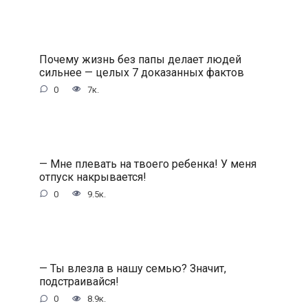
Почему жизнь без папы делает людей
сильнее — целых 7 доказанных фактов
0
7к.
— Мне плевать на твоего ребенка! У меня
отпуск накрывается!
0
9.5к.
— Ты влезла в нашу семью? Значит,
подстраивайся!
0
8.9к.