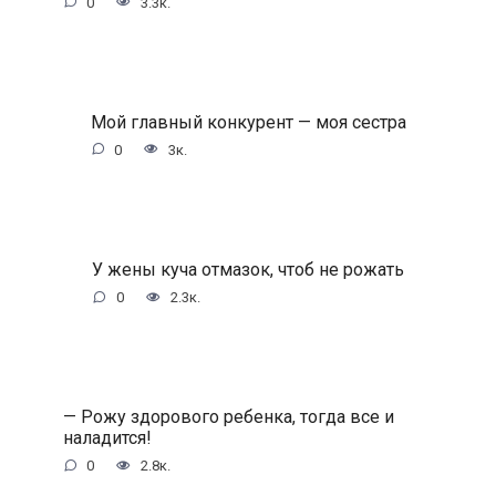
0
3.3к.
Мой главный конкурент — моя сестра
0
3к.
У жены куча отмазок, чтоб не рожать
0
2.3к.
— Рожу здорового ребенка, тогда все и
наладится!
0
2.8к.