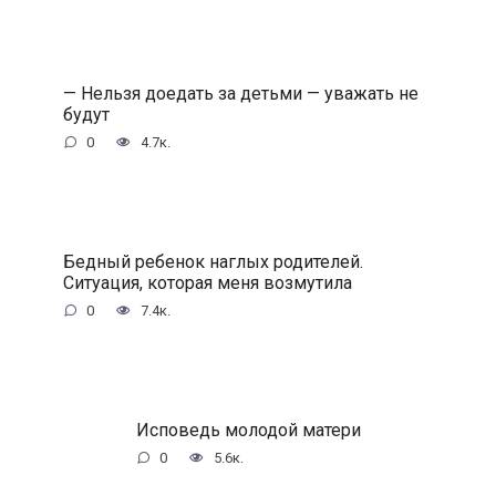
— Нельзя доедать за детьми — уважать не
будут
0
4.7к.
Бедный ребенок наглых родителей.
Ситуация, которая меня возмутила
0
7.4к.
Исповедь молодой матери
0
5.6к.