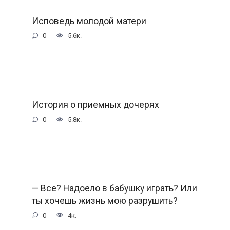
Исповедь молодой матери
0
5.6к.
История о приемных дочерях
0
5.8к.
— Все? Надоело в бабушку играть? Или
ты хочешь жизнь мою разрушить?
0
4к.