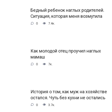
Бедный ребенок наглых родителей.
Ситуация, которая меня возмутила
0
7.4к.
Как молодой отец проучил наглых
мамаш
0
7к.
История о том, как муж на хозяйстве
остался. Чуть без кухни не остались
0
3.7к.