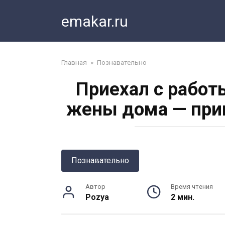
Перейти
emakar.ru
к
контенту
Главная
»
Познавательно
Приехал с работ
жены дома — при
Познавательно
Автор
Время чтения
Pozya
2 мин.