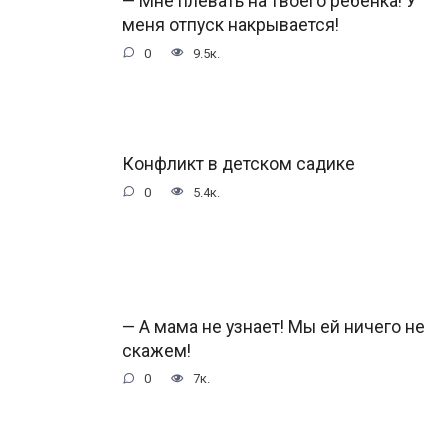
— Мне плевать на твоего ребенка! У
меня отпуск накрывается!
0
9.5к.
Конфликт в детском садике
0
5.4к.
— А мама не узнает! Мы ей ничего не
скажем!
0
7к.