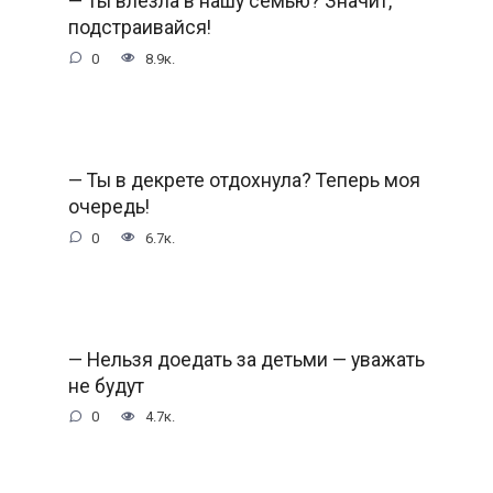
— Ты влезла в нашу семью? Значит,
подстраивайся!
0
8.9к.
— Ты в декрете отдохнула? Теперь моя
очередь!
0
6.7к.
— Нельзя доедать за детьми — уважать
не будут
0
4.7к.