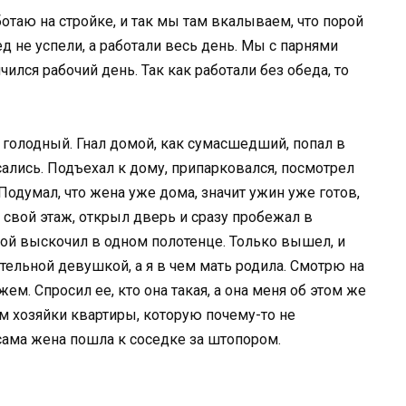
отаю на стройке, и так мы там вкалываем, что порой
ед не успели, а работали весь день. Мы с парнями
ился рабочий день. Так как работали без обеда, то
 голодный. Гнал домой, как сумасшедший, попал в
осались. Подъехал к дому, припарковался, посмотрел
. Подумал, что жена уже дома, значит ужин уже готов,
а свой этаж, открыл дверь и сразу пробежал в
ной выскочил в одном полотенце. Только вышел, и
тельной девушкой, а я в чем мать родила. Смотрю на
жем. Спросил ее, кто она такая, а она меня об этом же
м хозяйки квартиры, которую почему-то не
 сама жена пошла к соседке за штопором.