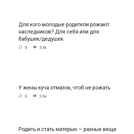
Для кого молодые родители рожают
наследников? Для себя или для
бабушек/дедушек
0
3.3к.
У жены куча отмазок, чтоб не рожать
0
2.3к.
Родить и стать матерью — разные вещи